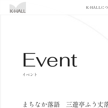
K-HALLに
K-HALLに
Event
イベント
まちなか落語 三遊亭ふう丈