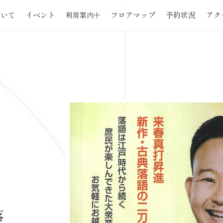
本文までスキップする
ついて
イベント
フロアマップ
予約状況
アク
利用案内
ついて
イベント
フロアマップ
予約状況
アク
利用料金
利用料金
スペース概要
スペース概要
利用規約
利用規約
設備・備品概要
設備・備品概要
落