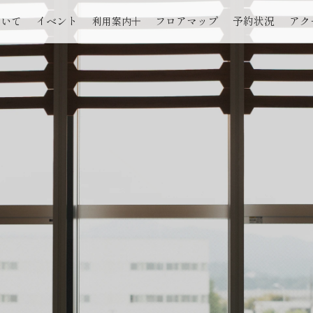
本文までスキップする
ついて
イベント
フロアマップ
予約状況
アク
利用案内
ついて
イベント
フロアマップ
予約状況
アク
利用料金
利用料金
スペース概要
スペース概要
利用規約
利用規約
設備・備品概要
設備・備品概要