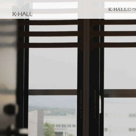
K-HALLに
K-HALLに