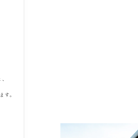
と、
ます。