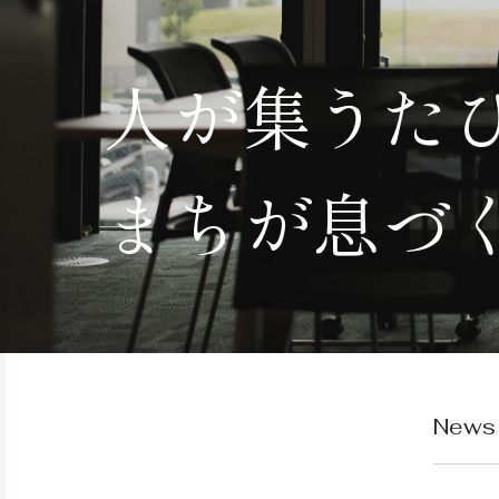
人
が
集
う
た
ま
ち
が
息
づ
News